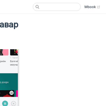
(op
Mbook
авар