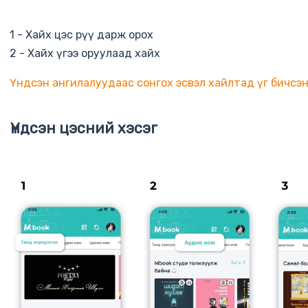
1 - Хайх цэс рүү дарж орох
2 - Хайх үгээ оруулаад хайх
Үндсэн ангилалуудаас сонгох эсвэл хайлтад үг бичсэн
Үндсэн цэсний хэсэг