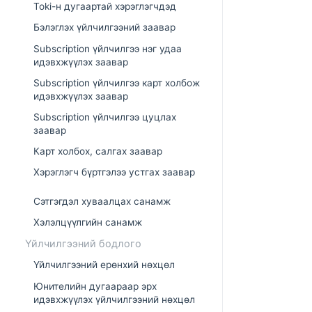
Toki-н дугаартай хэрэглэгчдэд
Бэлэглэх үйлчилгээний заавар
Subscription үйлчилгээ нэг удаа
идэвхжүүлэх заавар
Subscription үйлчилгээ карт холбож
идэвхжүүлэх заавар
Subscription үйлчилгээ цуцлах
заавар
Карт холбох, салгах заавар
Хэрэглэгч бүртгэлээ устгах заавар
Сэтгэгдэл хуваалцах санамж
Хэлэлцүүлгийн санамж
Үйлчилгээний бодлого
Үйлчилгээний ерөнхий нөхцөл
Юнителийн дугаараар эрх
идэвхжүүлэх үйлчилгээний нөхцөл