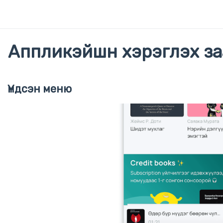
Аппликэйшн хэрэглэх за
Үндсэн меню