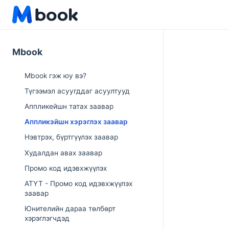
Mbook
Mbook гэж юу вэ?
Түгээмэл асуугддаг асуултууд
Аппликейшн татах заавар
Аппликэйшн хэрэглэх заавар
Нэвтрэх, бүртгүүлэх заавар
Худалдан авах заавар
Промо код идэвхжүүлэх
АТҮТ - Промо код идэвхжүүлэх
заавар
Юнителийн дараа төлбөрт
хэрэглэгчдэд