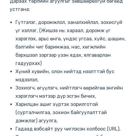
Дараах төрлийн агуулгыг зөвшөөрөхгүй бөгөөд
устгана:
Гүтгэлэг, доромжлол, заналхийлэл, зохисгүй
үг хэллэг, (Жишээ нь: хараал, доромж үг
хэрэглэх, арьс өнгө, үндэс угсаа, хүйс, шашин,
бэлгийн чиг баримжаа, нас, хөгжлийн
бэрхшээл зэргээр үзэн ядах, ялгаварлан
гадуурхах)
Хүний хувийн, олон нийтэд нээлттэй бус
мэдээлэл,
Зохиогч, өгүүлэгч, нийтлэгч өөрийгөө энгийн
хэрэглэгч мэтээр дүр эсгэн бичих,
Харилцан ашиг хүртэх зорилготой
(сурталчилгаа, зохион байгуулалттай
дэмжлэг) агуулга,
Гадаад вэбсайт руу чиглэсэн холбоос (URL),