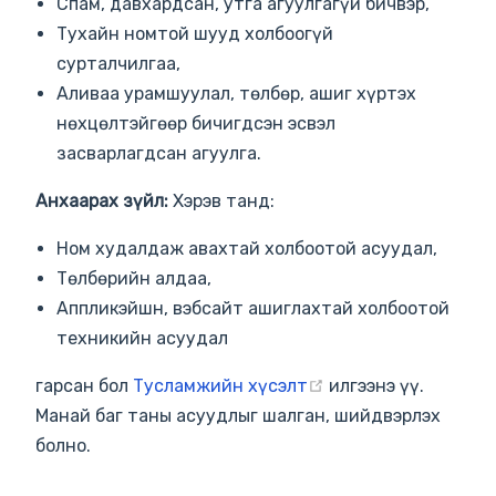
Спам, давхардсан, утга агуулгагүй бичвэр,
Тухайн номтой шууд холбоогүй
сурталчилгаа,
Аливаа урамшуулал, төлбөр, ашиг хүртэх
нөхцөлтэйгөөр бичигдсэн эсвэл
засварлагдсан агуулга.
Анхаарах зүйл:
Хэрэв танд:
Ном худалдаж авахтай холбоотой асуудал,
Төлбөрийн алдаа,
Аппликэйшн, вэбсайт ашиглахтай холбоотой
техникийн асуудал
(opens new window
гарсан бол
Тусламжийн хүсэлт
илгээнэ үү.
Манай баг таны асуудлыг шалган, шийдвэрлэх
болно.