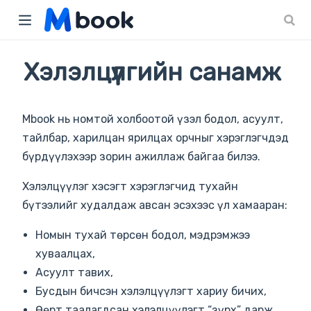
)
Хэлэлцүүлгийн санамж
Mbook нь номтой холбоотой үзэл бодол, асуулт,
тайлбар, харилцан ярилцах орчныг хэрэглэгчдэд
бүрдүүлэхээр зорин ажиллаж байгаа билээ.
Хэлэлцүүлэг хэсэгт хэрэглэгчид тухайн
бүтээлийг худалдаж авсан эсэхээс үл хамааран:
Номын тухай төрсөн бодол, мэдрэмжээ
хуваалцах,
Асуулт тавих,
Бусдын бичсэн хэлэлцүүлэгт хариу бичих,
Өөрт таалагдсан хэлэлцүүлэгт “зүрх” дарж