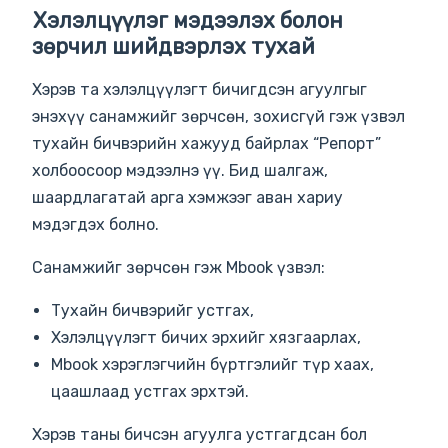
Хэлэлцүүлэг мэдээлэх болон
зөрчил шийдвэрлэх тухай
Хэрэв та хэлэлцүүлэгт бичигдсэн агуулгыг
энэхүү санамжийг зөрчсөн, зохисгүй гэж үзвэл
тухайн бичвэрийн хажууд байрлах “Репорт”
холбоосоор мэдээлнэ үү. Бид шалгаж,
шаардлагатай арга хэмжээг аван хариу
мэдэгдэх болно.
Санамжийг зөрчсөн гэж Mbook үзвэл:
Тухайн бичвэрийг устгах,
Хэлэлцүүлэгт бичих эрхийг хязгаарлах,
Mbook хэрэглэгчийн бүртгэлийг түр хаах,
цаашлаад устгах эрхтэй.
Хэрэв таны бичсэн агуулга устгагдсан бол