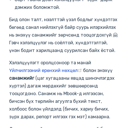
дэмжих боломжтой.
Бид олон талт, нээлттэй үзэл бодлыг хүндэтгэх
бөгөөд санал нийлэхгүй байр суурь илэрхийлэх
нь энэхүү санамжийг зөрчсөнд тооцогдохгүй 🤗
Гэвч хэлэлцүүлэг нь соёлтой, хүндэтгэлтэй,
үнэн бодит харилцаанд суурилсан байх ёстой.
Хэлэлцүүлэгт оролцсоноор та манай
(opens new window)
Үйлчилгээний ерөнхий нөхцөл
болон энэхүү
санамжийг
(цаг хугацааны явцад шинэчлэгдэх
хүртэл) дагаж мөрдөхийг зөвшөөрсөнд
тооцогдоно. Санамж нь Mbook-д илгээсэн,
бичсэн бүх төрлийн агуулга бүхий текст,
холбоос болон үйлдэлд (бичих, хариу бичих,
зүрх дарах, репорт илгээх гэх мэт) хамаарна.