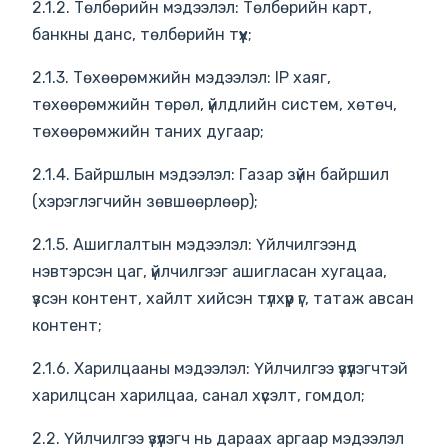
2.1.2. Төлбөрийн мэдээлэл: Төлбөрийн карт,
банкны данс, төлбөрийн түүх;
2.1.3. Төхөөрөмжийн мэдээлэл: IP хаяг,
төхөөрөмжийн төрөл, үйлдлийн систем, хөтөч,
төхөөрөмжийн таних дугаар;
2.1.4. Байршлын мэдээлэл: Газар зүйн байршил
(хэрэглэгчийн зөвшөөрлөөр);
2.1.5. Ашиглалтын мэдээлэл: Үйлчилгээнд
нэвтэрсэн цаг, үйлчилгээг ашигласан хугацаа,
үзсэн контент, хайлт хийсэн түлхүүр үг, татаж авсан
контент;
2.1.6. Харилцааны мэдээлэл: Үйлчилгээ үзүүлэгчтэй
харилцсан харилцаа, санал хүсэлт, гомдол;
2.2. Үйлчилгээ үзүүлэгч нь дараах аргаар мэдээлэл