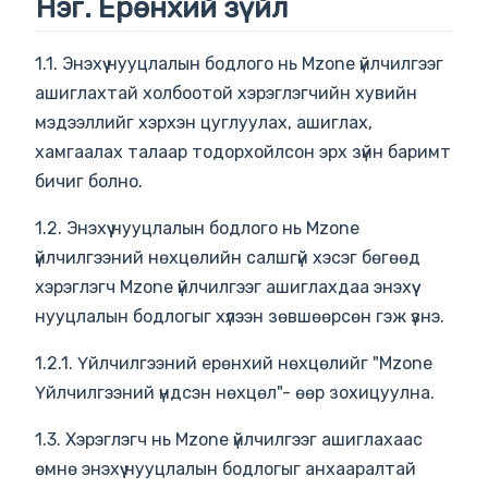
Нэг. Ерөнхий зүйл
1.1. Энэхүү нууцлалын бодлого нь Mzone үйлчилгээг
ашиглахтай холбоотой хэрэглэгчийн хувийн
мэдээллийг хэрхэн цуглуулах, ашиглах,
хамгаалах талаар тодорхойлсон эрх зүйн баримт
бичиг болно.
1.2. Энэхүү нууцлалын бодлого нь Mzone
үйлчилгээний нөхцөлийн салшгүй хэсэг бөгөөд
хэрэглэгч Mzone үйлчилгээг ашиглахдаа энэхүү
нууцлалын бодлогыг хүлээн зөвшөөрсөн гэж үзнэ.
1.2.1. Үйлчилгээний ерөнхий нөхцөлийг "Mzone
Үйлчилгээний үндсэн нөхцөл"- өөр зохицуулна.
1.3. Хэрэглэгч нь Mzone үйлчилгээг ашиглахаас
өмнө энэхүү нууцлалын бодлогыг анхааралтай