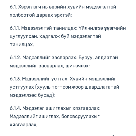
6.1. Хэрэглэгч нь өөрийн хувийн мэдээлэлтэй
холбоотой дараах эрхтэй:
6.1.1. Мэдээлэлтэй танилцах: Үйлчилгээ үзүүлэгчийн
цуглуулсан, хадгалж буй мэдээлэлтэй
танилцах;
6.1.2. Мэдээллийг засварлах: Буруу, алдаатай
мэдээллийг засварлах, шинэчлэх;
6.1.3. Мэдээллийг устгах: Хувийн мэдээллийг
устгуулах (хууль тогтоомжоор шаардлагатай
мэдээллээс бусад);
6.1.4. Мэдээлэл ашиглахыг хязгаарлах:
Мэдээллийг ашиглах, боловсруулахыг
хязгаарлах;