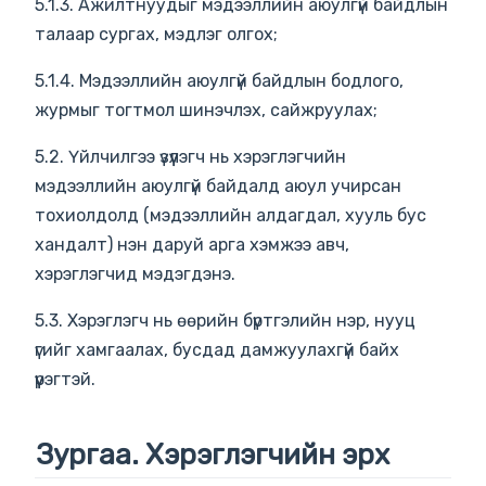
5.1.3. Ажилтнуудыг мэдээллийн аюулгүй байдлын
талаар сургах, мэдлэг олгох;
5.1.4. Мэдээллийн аюулгүй байдлын бодлого,
журмыг тогтмол шинэчлэх, сайжруулах;
5.2. Үйлчилгээ үзүүлэгч нь хэрэглэгчийн
мэдээллийн аюулгүй байдалд аюул учирсан
тохиолдолд (мэдээллийн алдагдал, хууль бус
хандалт) нэн даруй арга хэмжээ авч,
хэрэглэгчид мэдэгдэнэ.
5.3. Хэрэглэгч нь өөрийн бүртгэлийн нэр, нууц
үгийг хамгаалах, бусдад дамжуулахгүй байх
үүрэгтэй.
Зургаа. Хэрэглэгчийн эрх