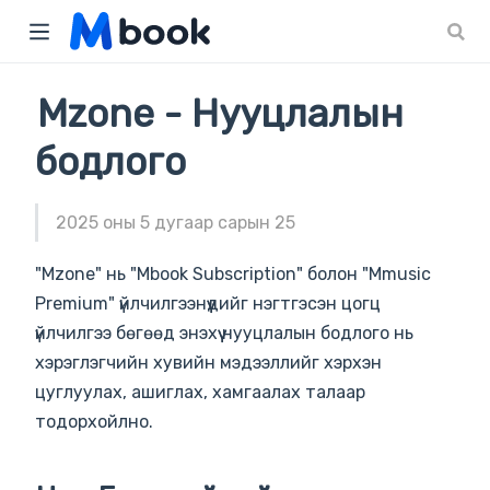
)
Mzone - Нууцлалын
бодлого
2025 оны 5 дугаар сарын 25
"Mzone" нь "Mbook Subscription" болон "Mmusic
Premium" үйлчилгээнүүдийг нэгтгэсэн цогц
үйлчилгээ бөгөөд энэхүү нууцлалын бодлого нь
хэрэглэгчийн хувийн мэдээллийг хэрхэн
цуглуулах, ашиглах, хамгаалах талаар
тодорхойлно.