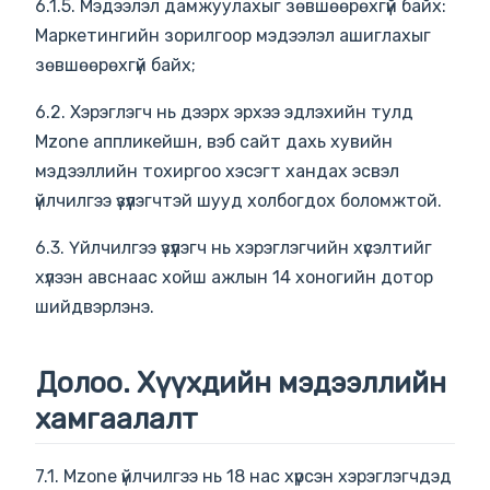
6.1.5. Мэдээлэл дамжуулахыг зөвшөөрөхгүй байх:
Маркетингийн зорилгоор мэдээлэл ашиглахыг
зөвшөөрөхгүй байх;
6.2. Хэрэглэгч нь дээрх эрхээ эдлэхийн тулд
Mzone аппликейшн, вэб сайт дахь хувийн
мэдээллийн тохиргоо хэсэгт хандах эсвэл
үйлчилгээ үзүүлэгчтэй шууд холбогдох боломжтой.
6.3. Үйлчилгээ үзүүлэгч нь хэрэглэгчийн хүсэлтийг
хүлээн авснаас хойш ажлын 14 хоногийн дотор
шийдвэрлэнэ.
Долоо. Хүүхдийн мэдээллийн
хамгаалалт
7.1. Mzone үйлчилгээ нь 18 нас хүрсэн хэрэглэгчдэд