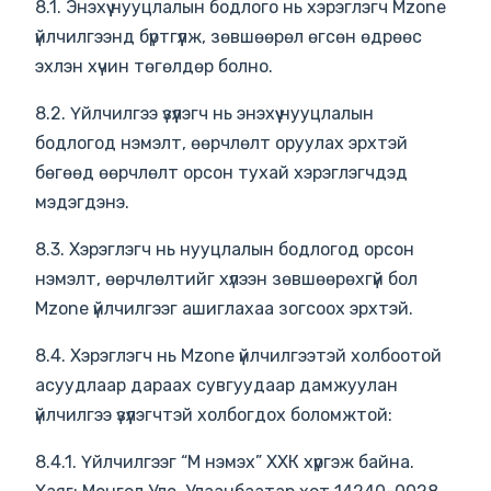
8.1. Энэхүү нууцлалын бодлого нь хэрэглэгч Mzone
үйлчилгээнд бүртгүүлж, зөвшөөрөл өгсөн өдрөөс
эхлэн хүчин төгөлдөр болно.
8.2. Үйлчилгээ үзүүлэгч нь энэхүү нууцлалын
бодлогод нэмэлт, өөрчлөлт оруулах эрхтэй
бөгөөд өөрчлөлт орсон тухай хэрэглэгчдэд
мэдэгдэнэ.
8.3. Хэрэглэгч нь нууцлалын бодлогод орсон
нэмэлт, өөрчлөлтийг хүлээн зөвшөөрөхгүй бол
Mzone үйлчилгээг ашиглахаа зогсоох эрхтэй.
8.4. Хэрэглэгч нь Mzone үйлчилгээтэй холбоотой
асуудлаар дараах сувгуудаар дамжуулан
үйлчилгээ үзүүлэгчтэй холбогдох боломжтой:
8.4.1. Үйлчилгээг “М нэмэх” ХХК хүргэж байна.