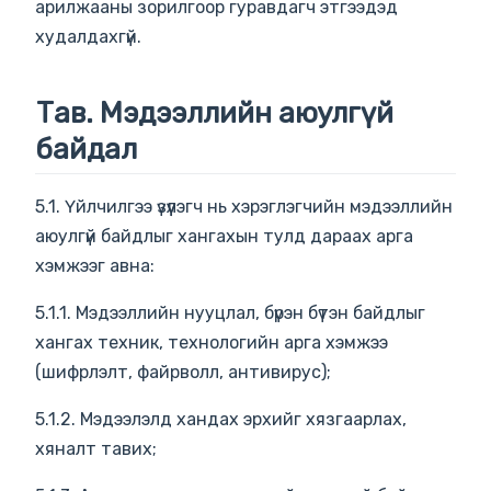
арилжааны зорилгоор гуравдагч этгээдэд
худалдахгүй.
Тав. Мэдээллийн аюулгүй
байдал
5.1. Үйлчилгээ үзүүлэгч нь хэрэглэгчийн мэдээллийн
аюулгүй байдлыг хангахын тулд дараах арга
хэмжээг авна:
5.1.1. Мэдээллийн нууцлал, бүрэн бүтэн байдлыг
хангах техник, технологийн арга хэмжээ
(шифрлэлт, файрволл, антивирус);
5.1.2. Мэдээлэлд хандах эрхийг хязгаарлах,
хяналт тавих;