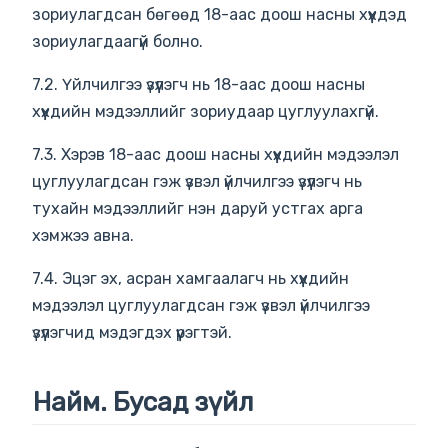
зориулагдсан бөгөөд 18-аас доош насны хүүхдэд
зориулагдаагүй болно.
7.2. Үйлчилгээ үзүүлэгч нь 18-аас доош насны
хүүхдийн мэдээллийг зориудаар цуглуулахгүй.
7.3. Хэрэв 18-аас доош насны хүүхдийн мэдээлэл
цуглуулагдсан гэж үзвэл үйлчилгээ үзүүлэгч нь
тухайн мэдээллийг нэн даруй устгах арга
хэмжээ авна.
7.4. Эцэг эх, асран хамгаалагч нь хүүхдийн
мэдээлэл цуглуулагдсан гэж үзвэл үйлчилгээ
үзүүлэгчид мэдэгдэх үүрэгтэй.
Найм. Бусад зүйл