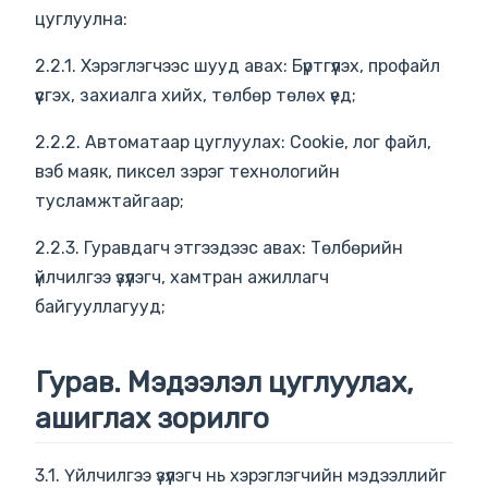
цуглуулна:
2.2.1. Хэрэглэгчээс шууд авах: Бүртгүүлэх, профайл
үүсгэх, захиалга хийх, төлбөр төлөх үед;
2.2.2. Автоматаар цуглуулах: Cookie, лог файл,
вэб маяк, пиксел зэрэг технологийн
тусламжтайгаар;
2.2.3. Гуравдагч этгээдээс авах: Төлбөрийн
үйлчилгээ үзүүлэгч, хамтран ажиллагч
байгууллагууд;
Гурав. Мэдээлэл цуглуулах,
ашиглах зорилго
3.1. Үйлчилгээ үзүүлэгч нь хэрэглэгчийн мэдээллийг