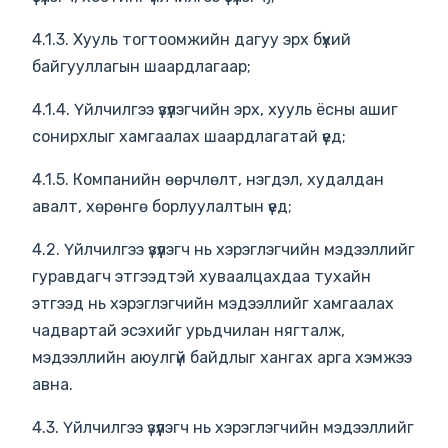
4.1.3. Хууль тогтоомжийн дагуу эрх бүхий
байгууллагын шаардлагаар;
4.1.4. Үйлчилгээ үзүүлэгчийн эрх, хууль ёсны ашиг
сонирхлыг хамгаалах шаардлагатай үед;
4.1.5. Компанийн өөрчлөлт, нэгдэл, худалдан
авалт, хөрөнгө борлуулалтын үед;
4.2. Үйлчилгээ үзүүлэгч нь хэрэглэгчийн мэдээллийг
гуравдагч этгээдтэй хуваалцахдаа тухайн
этгээд нь хэрэглэгчийн мэдээллийг хамгаалах
чадвартай эсэхийг урьдчилан нягталж,
мэдээллийн аюулгүй байдлыг хангах арга хэмжээ
авна.
4.3. Үйлчилгээ үзүүлэгч нь хэрэглэгчийн мэдээллийг