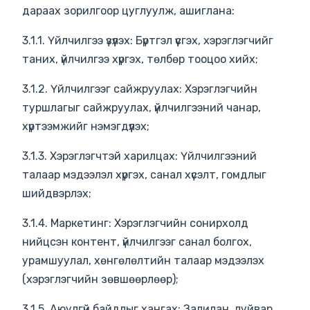
дараах зорилгоор цуглуулж, ашиглана:
3.1.1. Үйлчилгээ үзүүлэх: Бүртгэл үүсгэх, хэрэглэгчийг
таних, үйлчилгээ хүргэх, төлбөр тооцоо хийх;
3.1.2. Үйлчилгээг сайжруулах: Хэрэглэгчийн
туршлагыг сайжруулах, үйлчилгээний чанар,
хүртээмжийг нэмэгдүүлэх;
3.1.3. Хэрэглэгчтэй харилцах: Үйлчилгээний
талаар мэдээлэл хүргэх, санал хүсэлт, гомдлыг
шийдвэрлэх;
3.1.4. Маркетинг: Хэрэглэгчийн сонирхолд
нийцсэн контент, үйлчилгээг санал болгох,
урамшуулал, хөнгөлөлтийн талаар мэдээлэх
(хэрэглэгчийн зөвшөөрлөөр);
3.1.5. Аюулгүй байдлыг хангах: Залилан, луйвар,