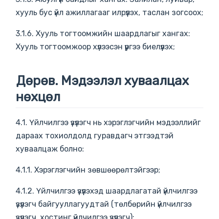
хууль бус үйл ажиллагааг илрүүлэх, таслан зогсоох;
3.1.6. Хууль тогтоомжийн шаардлагыг хангах:
Хууль тогтоомжоор хүлээсэн үүргээ биелүүлэх;
Дөрөв. Мэдээлэл хуваалцах
нөхцөл
4.1. Үйлчилгээ үзүүлэгч нь хэрэглэгчийн мэдээллийг
дараах тохиолдолд гуравдагч этгээдтэй
хуваалцаж болно:
4.1.1. Хэрэглэгчийн зөвшөөрөлтэйгээр;
4.1.2. Үйлчилгээ үзүүлэхэд шаардлагатай үйлчилгээ
үзүүлэгч байгууллагуудтай (төлбөрийн үйлчилгээ
үзүүлэгч, хостинг үйлчилгээ үзүүлэгч);