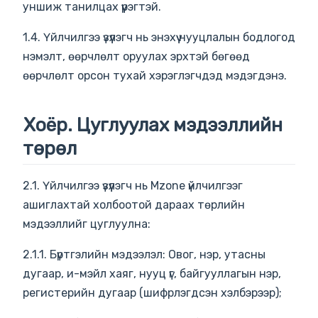
уншиж танилцах үүрэгтэй.
1.4. Үйлчилгээ үзүүлэгч нь энэхүү нууцлалын бодлогод
нэмэлт, өөрчлөлт оруулах эрхтэй бөгөөд
өөрчлөлт орсон тухай хэрэглэгчдэд мэдэгдэнэ.
Хоёр. Цуглуулах мэдээллийн
төрөл
2.1. Үйлчилгээ үзүүлэгч нь Mzone үйлчилгээг
ашиглахтай холбоотой дараах төрлийн
мэдээллийг цуглуулна:
2.1.1. Бүртгэлийн мэдээлэл: Овог, нэр, утасны
дугаар, и-мэйл хаяг, нууц үг, байгууллагын нэр,
регистерийн дугаар (шифрлэгдсэн хэлбэрээр);